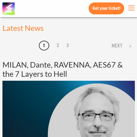
Get your ticket!
Latest News
2
3
1
NEXT
MILAN, Dante, RAVENNA, AES67 &
the 7 Layers to Hell