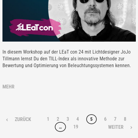
In diesem Workshop auf der LEaT con 24 mit Lichtdesigner JoJo
Tillmann lernst Du den TILL-Index als innovative Methode zur
Bewertung und Optimierung von Beleuchtungssystemen kennen.
MEHR
1
2
3
4
6
7
8
5
ZURÜCK
19
…
WEITER