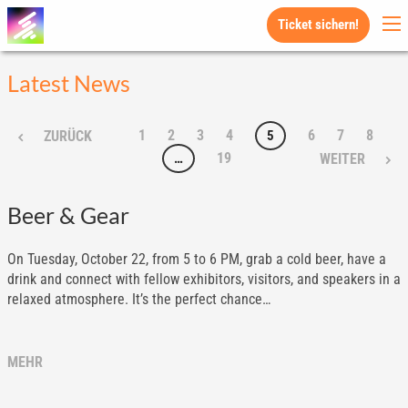
Ticket sichern!
Latest News
1
2
3
4
6
7
8
5
ZURÜCK
19
…
WEITER
Beer & Gear
On Tuesday, October 22, from 5 to 6 PM, grab a cold beer, have a
drink and connect with fellow exhibitors, visitors, and speakers in a
relaxed atmosphere. It’s the perfect chance…
MEHR