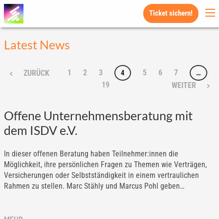
Ticket sichern!
Latest News
1
2
3
5
6
7
4
…
ZURÜCK
19
WEITER
Offene Unternehmensberatung mit
dem ISDV e.V.
In dieser offenen Beratung haben Teilnehmer:innen die
Möglichkeit, ihre persönlichen Fragen zu Themen wie Verträgen,
Versicherungen oder Selbstständigkeit in einem vertraulichen
Rahmen zu stellen. Marc Stähly und Marcus Pohl geben…