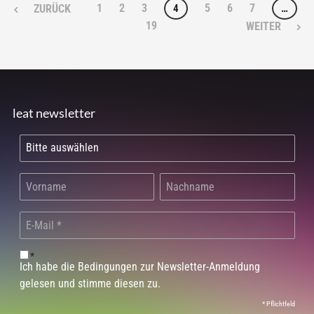
1
2
3
5
6
7
4
…
ZURÜCK
19
WEITER
leat newsletter
*
Ich habe die Bedingungen zur Newsletter-Anmeldung
gelesen und stimme diesen zu.
*
Pflichtfeld