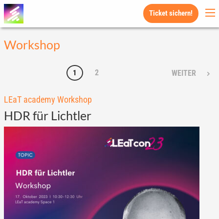
Ticket sichern!
Workshop
2
1
WEITER
LEaT academy Workshop
HDR für Lichtler