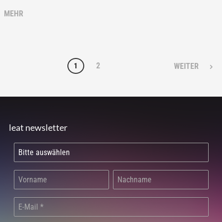
MEHR
2
1
WEITER
leat newsletter