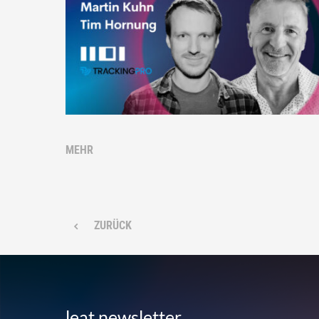
MEHR
ZURÜCK
leat newsletter