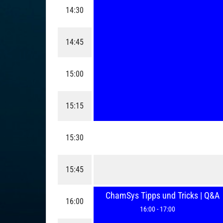
14:30
14:45
15:00
15:15
15:30
15:45
ChamSys Tipps und Tricks | Q&A
16:00
16:00
-
17:00