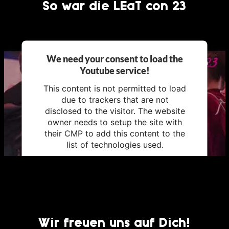
So war die LEaT con 23
We need your consent to load the
Youtube service!
This content is not permitted to load
due to trackers that are not
disclosed to the visitor. The website
owner needs to setup the site with
their CMP to add this content to the
list of technologies used.
Usercentrics Consent
Powered by
Management Platform
Wir freuen uns auf Dich!