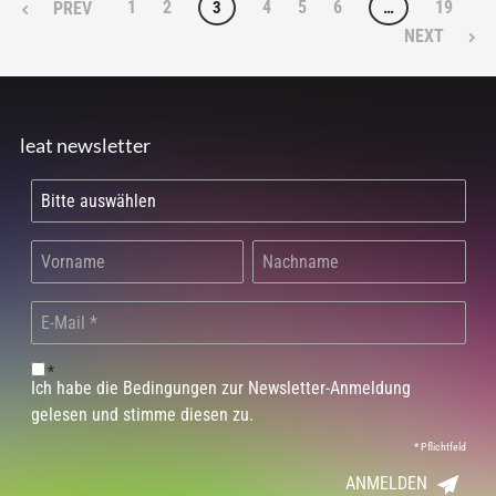
1
2
4
5
6
19
3
…
PREV
NEXT
leat newsletter
*
Ich habe die Bedingungen zur Newsletter-Anmeldung
gelesen und stimme diesen zu.
*
Pflichtfeld
ANMELDEN