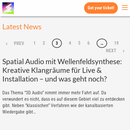
Get your ticket!
Latest News
1
2
4
5
6
19
3
…
PREV
NEXT
Spatial Audio mit Wellenfeldsynthese:
Kreative Klangräume für Live &
Installation – und was geht noch?
Das Thema “3D Audio” nimmt immer mehr Fahrt auf. Da
verwundert es nicht, dass es auf diesem Gebiet viel zu entdecken
gibt. Neben “klassischen” Verfahren wie der kanalbasierten
Wiedergabe gibt…