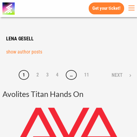
Get your ticket!
LENA GESELL
show author posts
2
3
4
11
1
…
NEXT
Avolites Titan Hands On