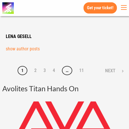
Get your ticket!
LENA GESELL
show author posts
2
3
4
11
1
…
NEXT
Avolites Titan Hands On