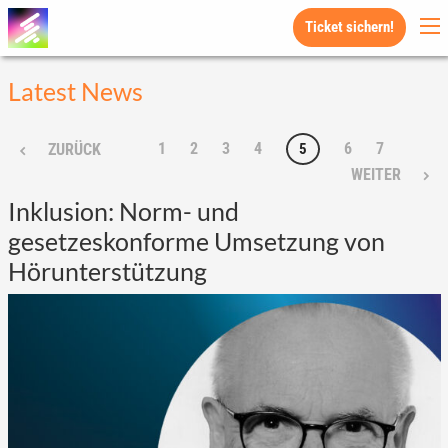
Ticket sichern!
Latest News
1
2
3
4
6
7
5
ZURÜCK
WEITER
Inklusion: Norm- und
gesetzeskonforme Umsetzung von
Hörunterstützung