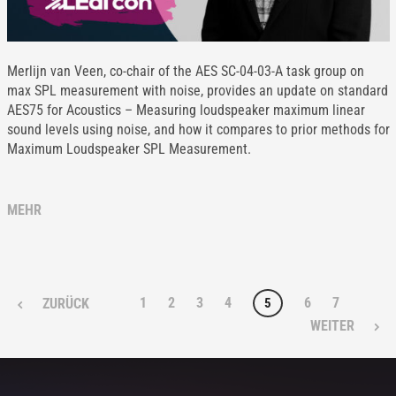
Merlijn van Veen, co-chair of the AES SC-04-03-A task group on
max SPL measurement with noise, provides an update on standard
AES75 for Acoustics – Measuring loudspeaker maximum linear
sound levels using noise, and how it compares to prior methods for
Maximum Loudspeaker SPL Measurement.
MEHR
1
2
3
4
6
7
5
ZURÜCK
WEITER