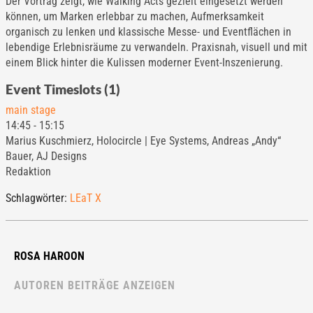
Der Vortrag zeigt, wie Walking Acts gezielt eingesetzt werden
können, um Marken erlebbar zu machen, Aufmerksamkeit
organisch zu lenken und klassische Messe- und Eventflächen in
lebendige Erlebnisräume zu verwandeln. Praxisnah, visuell und mit
einem Blick hinter die Kulissen moderner Event-Inszenierung.
Event Timeslots (1)
main stage
14:45
-
15:15
Marius Kuschmierz, Holocircle | Eye Systems, Andreas „Andy“
Bauer, AJ Designs
Redaktion
Schlagwörter:
LEaT X
ROSA HAROON
AUTOREN BEITRÄGE ANZEIGEN