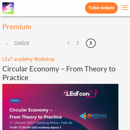
Ticket sichern!
Premium
1
2
3
ZURÜCK
LEaT academy Workshop
Circular Economy – From Theory to
Practice